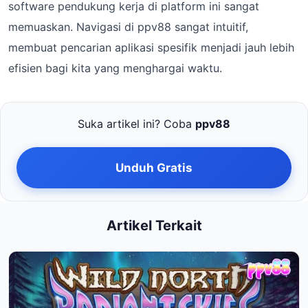
software pendukung kerja di platform ini sangat
memuaskan. Navigasi di ppv88 sangat intuitif,
membuat pencarian aplikasi spesifik menjadi jauh lebih
efisien bagi kita yang menghargai waktu.
Suka artikel ini? Coba
ppv88
Unduh Gratis
Artikel Terkait