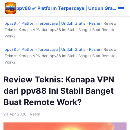
ppv88 ✅ Platform Terpercaya | Unduh Gratis
ppv88 ✅ Platform Terpercaya | Unduh Gratis
›
Resmi
›
Review
Teknis: Kenapa VPN dari ppv88 Ini Stabil Banget Buat Remote
Work?
ppv88 ✅ Platform Terpercaya | Unduh Gratis
›
Resmi
›
Review
Teknis: Kenapa VPN dari ppv88 Ini Stabil Banget Buat Remote
Work?
Review Teknis: Kenapa VPN
dari ppv88 Ini Stabil Banget
Buat Remote Work?
24 Apr 2026
· Resmi