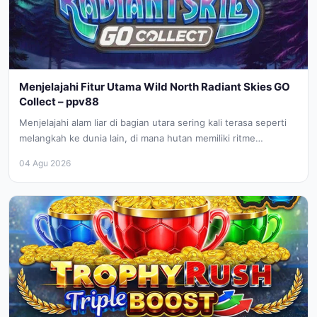
Menjelajahi Fitur Utama Wild North Radiant Skies GO
Collect – ppv88
Menjelajahi alam liar di bagian utara sering kali terasa seperti
melangkah ke dunia lain, di mana hutan memiliki ritme
kehidupannya...
04 Agu 2026