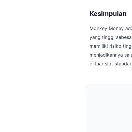
Kesimpulan
Monkey Money adal
yang tinggi sebes
memiliki risiko ti
menjadikannya sal
di luar slot standar