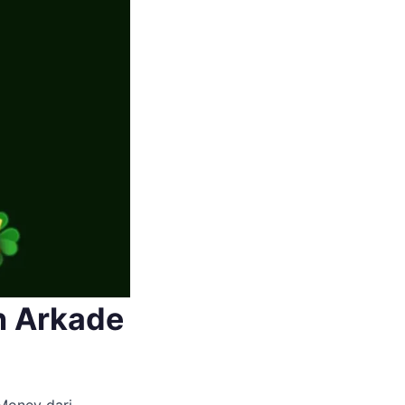
n Arkade