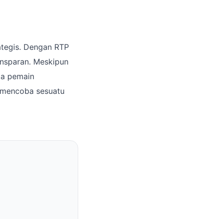
ategis. Dengan RTP
ansparan. Meskipun
da pemain
n mencoba sesuatu