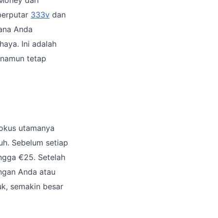
 Money dari
berputar
333v
dan
mana Anda
ya. Ini adalah
 namun tetap
Fokus utamanya
h. Sebelum setiap
ngga €25. Setelah
ngan Anda atau
uk, semakin besar