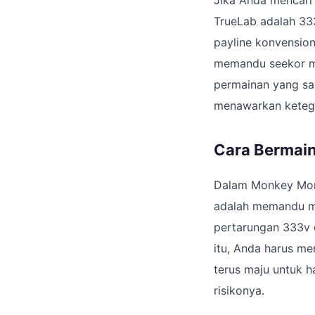
Jika Anda mencari 
TrueLab adalah 33
payline konvensio
memandu seekor mo
permainan yang sa
menawarkan ketega
Cara Bermai
Dalam Monkey Mone
adalah memandu m
pertarungan 333v 
itu, Anda harus m
terus maju untuk h
risikonya.