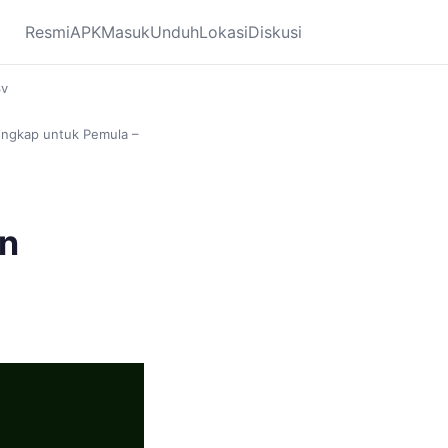
Resmi
APK
Masuk
Unduh
Lokasi
Diskusi
3v
ngkap untuk Pemula –
an