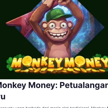
Monkey Money: Petualanga
ru