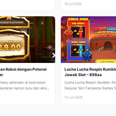
hadir sebagai tambahan menarik
18 Jul 2026
an Koboi dengan Potensi
Lucha Lucha Respin Rumbl
ar
Jawab Slot – 898aa
macu adrenalin di kota koboi
Lucha Lucha Respin Rumble: P
arakter kartun lucu dan aksi
Seputar Slot Fantasma Games S
ng intens. Saloon
898aa untuk pesta penuh warna 
14 Jun 2026