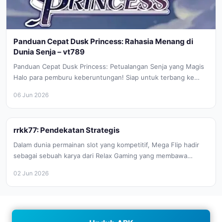
Panduan Cepat Dusk Princess: Rahasia Menang di
Dunia Senja – vt789
Panduan Cepat Dusk Princess: Petualangan Senja yang Magis
Halo para pemburu keberuntungan! Siap untuk terbang ke
dunia fantasi yang memukau?...
06 Jun 2026
rrkk77: Pendekatan Strategis
Dalam dunia permainan slot yang kompetitif, Mega Flip hadir
sebagai sebuah karya dari Relax Gaming yang membawa
nuansa retro ke...
02 Jun 2026