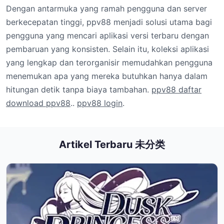
Dengan antarmuka yang ramah pengguna dan server
berkecepatan tinggi, ppv88 menjadi solusi utama bagi
pengguna yang mencari aplikasi versi terbaru dengan
pembaruan yang konsisten. Selain itu, koleksi aplikasi
yang lengkap dan terorganisir memudahkan pengguna
menemukan apa yang mereka butuhkan hanya dalam
hitungan detik tanpa biaya tambahan.
ppv88 daftar
download ppv88
..
ppv88 login
.
Artikel Terbaru 未分类